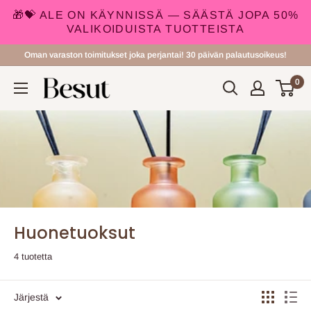
🎁💝 ALE ON KÄYNNISSÄ — SÄÄSTÄ JOPA 50%
VALIKOIDUISTA TUOTTEISTA
Siirry
Oman varaston toimitukset joka perjantai! 30 päivän palautusoikeus!
sisältöön
0
Besut.fi
Huonetuoksut
4 tuotetta
Järjestä