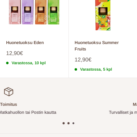
Huonetuoksu Eden
Huonetuoksu Summer
Fruits
Myyntihinta
12,90€
Myyntihinta
12,90€
Varastossa, 10 kpl
Varastossa, 5 kpl
Maksaminen
Turvalliset ja monipuoliset maksutavat