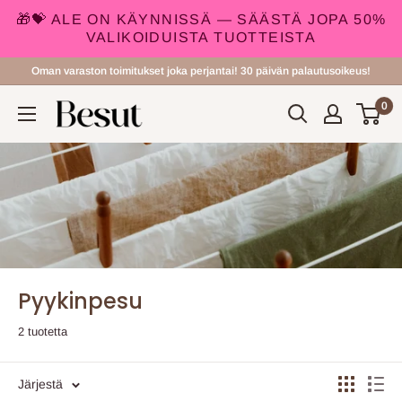
🎁💝 ALE ON KÄYNNISSÄ — SÄÄSTÄ JOPA 50%
VALIKOIDUISTA TUOTTEISTA
Siirry
Oman varaston toimitukset joka perjantai! 30 päivän palautusoikeus!
sisältöön
0
Besut.fi
Pyykinpesu
2 tuotetta
Järjestä