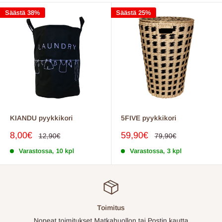
Säästä 38%
Säästä 25%
KIANDU pyykkikori
5FIVE pyykkikori
Myyntihinta
Myyntihinta
8,00€
59,90€
Normaalihinta
Normaalihinta
12,90€
79,90€
Varastossa, 10 kpl
Varastossa, 3 kpl
Toimitus
Nopeat toimitukset Matkahuollon tai Postin kautta