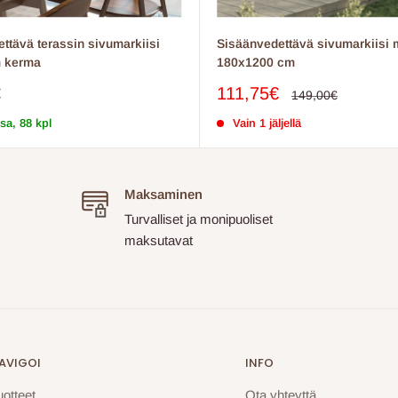
ttävä terassin sivumarkiisi
Sisäänvedettävä sivumarkiisi 
 kerma
180x1200 cm
inta
Myyntihinta
€
111,75€
Normaalihinta
149,00€
sa, 88 kpl
Vain 1 jäljellä
Maksaminen
Turvalliset ja monipuoliset
maksutavat
AVIGOI
INFO
uotteet
Ota yhteyttä