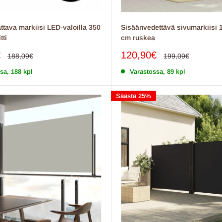
ttava markiisi LED-valoilla 350
Sisäänvedettävä sivumarkiisi
tti
cm ruskea
inta
Myyntihinta
€
120,90€
Normaalihinta
Normaalihinta
188,09€
199,09€
sa, 188 kpl
Varastossa, 89 kpl
Säästä 25%