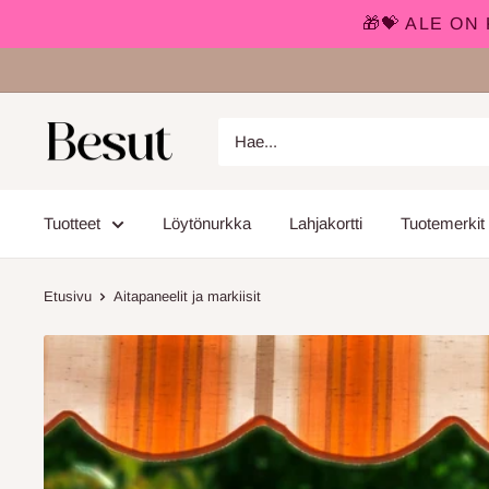
🎁💝 ALE O
Siirry
sisältöön
Besut.fi
Tuotteet
Löytönurkka
Lahjakortti
Tuotemerkit
Etusivu
Aitapaneelit ja markiisit