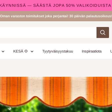
N KÄYNNISSÄ — SÄÄSTÄ JOPA 50% VALIKOIDUISTA
Oman varaston toimitukset joka perjantai! 30 päivän palautusoikeus
KESÄ 🌻
Tyytyväisyystakuu
Inspiraatiota