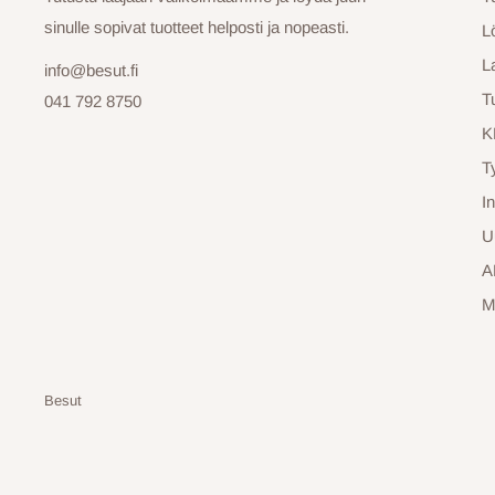
sinulle sopivat tuotteet helposti ja nopeasti.
L
La
info@besut.fi
T
041 792 8750
K
T
In
U
A
M
Besut