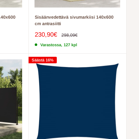
 140x600
Sisäänvedettävä sivumarkiisi 140x600
cm antrasiitti
Myyntihinta
230,90€
Normaalihinta
298,09€
Varastossa, 127 kpl
Säästä 16%