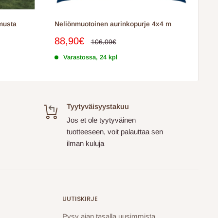
musta
Neliönmuotoinen aurinkopurje 4x4 m
Myyntihinta
88,90€
Normaalihinta
106,09€
Varastossa, 24 kpl
Tyytyväisyystakuu
Jos et ole tyytyväinen
tuotteeseen, voit palauttaa sen
ilman kuluja
UUTISKIRJE
Pysy ajan tasalla uusimmista