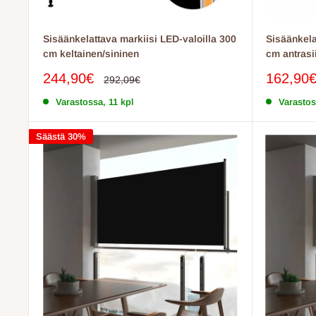
Sisäänkelattava markiisi LED-valoilla 300
Sisäänkela
cm keltainen/sininen
cm antrasii
Myyntihinta
Myyntih
244,90€
162,90
Normaalihinta
292,09€
Varastossa, 11 kpl
Varastos
Säästä 30%