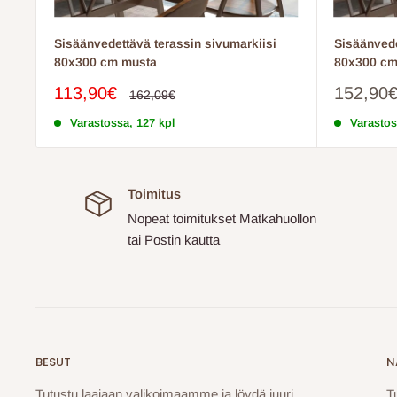
Sisäänvedettävä terassin sivumarkiisi
Sisäänvede
80x300 cm musta
80x300 cm
Myyntihinta
Myyntih
113,90€
152,90
Normaalihinta
162,09€
Varastossa, 127 kpl
Varastos
Toimitus
Nopeat toimitukset Matkahuollon
tai Postin kautta
BESUT
N
Tutustu laajaan valikoimaamme ja löydä juuri
T