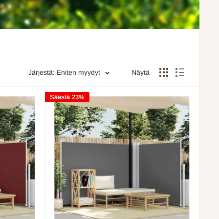
Järjestä: Eniten myydyt
Näytä
Säästä 23%