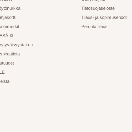
öytönurkka
Tietosuojaseloste
hjakortti
Tilaus- ja sopimusehdot
uotemerkit
Peruuta tilaus
ESÄ 🌻
yytyväisyystakuu
spiraatiota
utuudet
LE
eistä