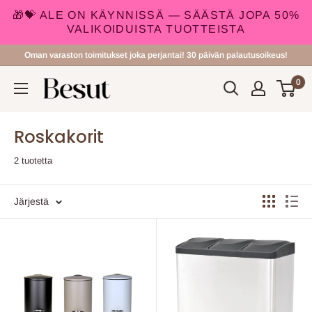
🎁💝 ALE ON KÄYNNISSÄ — SÄÄSTÄ JOPA 50%
VALIKOIDUISTA TUOTTEISTA
Siirry
Oman varaston toimitukset joka perjantai! 30 päivän palautusoikeus!
sisältöön
0
Besut.fi
Roskakorit
2 tuotetta
Järjestä