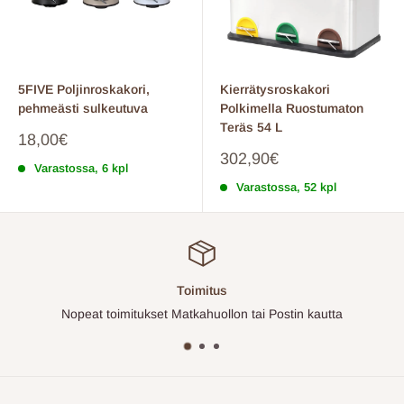
5FIVE Poljinroskakori,
Kierrätysroskakori
pehmeästi sulkeutuva
Polkimella Ruostumaton
Teräs 54 L
Myyntihinta
18,00€
Myyntihinta
302,90€
Varastossa, 6 kpl
Varastossa, 52 kpl
Toimitus
Nopeat toimitukset Matkahuollon tai Postin kautta