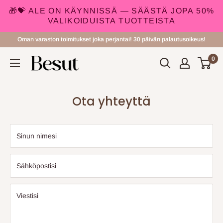
🎁💝 ALE ON KÄYNNISSÄ — SÄÄSTÄ JOPA 50%
VALIKOIDUISTA TUOTTEISTA
Siirry
Oman varaston toimitukset joka perjantai! 30 päivän palautusoikeus!
sisältöön
0
Besut.fi
Ota yhteyttä
Sinun nimesi
Sähköpostisi
Viestisi