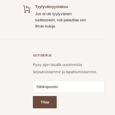
Tyytyväisyystakuu
Jos et ole tyytyväinen
tuotteeseen, voit palauttaa sen
ilman kuluja
UUTISKIRJE
Pysy ajan tasalla uusimmista
tarjouksistamme ja tapahtumistamme.
Sähköpostisi
Tilaa