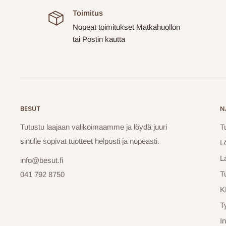
Toimitus
Nopeat toimitukset Matkahuollon
tai Postin kautta
BESUT
N
Tutustu laajaan valikoimaamme ja löydä juuri
T
sinulle sopivat tuotteet helposti ja nopeasti.
L
La
info@besut.fi
T
041 792 8750
K
T
In