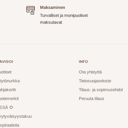
Maksaminen
Turvalliset ja monipuoliset
maksutavat
AVIGOI
INFO
uotteet
Ota yhteyttä
öytönurkka
Tietosuojaseloste
hjakortti
Tilaus- ja sopimusehdot
uotemerkit
Peruuta tilaus
ESÄ 🌻
yytyväisyystakuu
spiraatiota