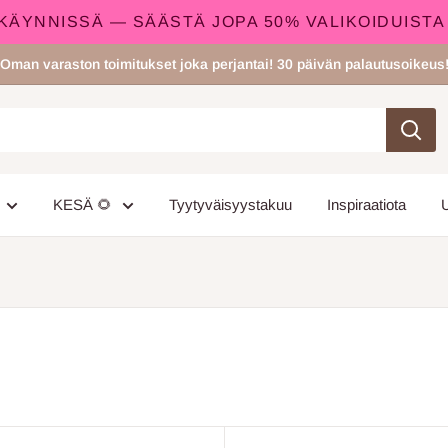
N KÄYNNISSÄ — SÄÄSTÄ JOPA 50% VALIKOIDUISTA
Oman varaston toimitukset joka perjantai! 30 päivän palautusoikeus
KESÄ 🌻
Tyytyväisyystakuu
Inspiraatiota