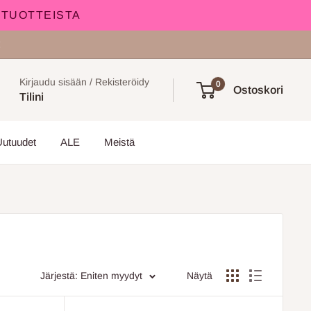
 TUOTTEISTA
!
Kirjaudu sisään / Rekisteröidy
0
Ostoskori
Tilini
Uutuudet
ALE
Meistä
Järjestä: Eniten myydyt
Näytä