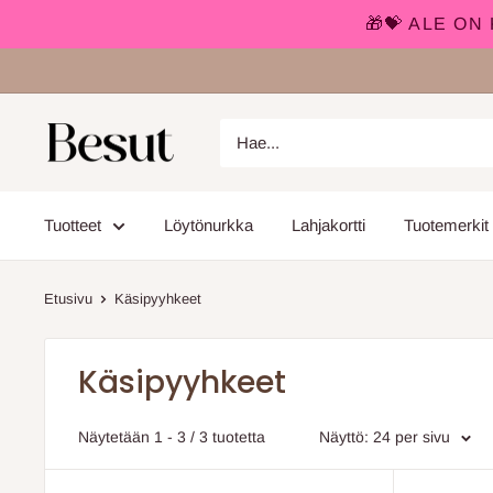
🎁💝 ALE O
Siirry
sisältöön
Besut.fi
Tuotteet
Löytönurkka
Lahjakortti
Tuotemerkit
Etusivu
Käsipyyhkeet
Käsipyyhkeet
Näytetään 1 - 3 / 3 tuotetta
Näyttö: 24 per sivu