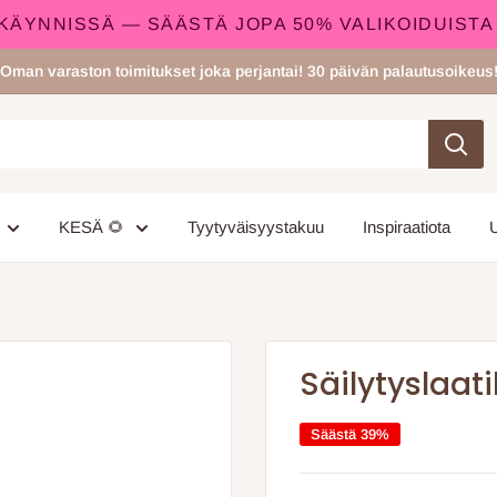
N KÄYNNISSÄ — SÄÄSTÄ JOPA 50% VALIKOIDUISTA
Oman varaston toimitukset joka perjantai! 30 päivän palautusoikeus
KESÄ 🌻
Tyytyväisyystakuu
Inspiraatiota
Säilytyslaat
Säästä 39%