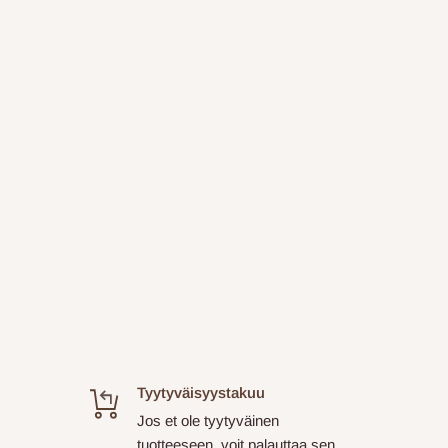
Tyytyväisyystakuu
Jos et ole tyytyväinen
tuotteeseen, voit palauttaa sen