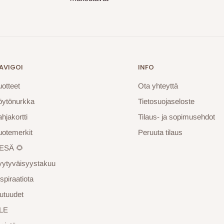
AVIGOI
INFO
uotteet
Ota yhteyttä
öytönurkka
Tietosuojaseloste
hjakortti
Tilaus- ja sopimusehdot
uotemerkit
Peruuta tilaus
ESÄ 🌻
yytyväisyystakuu
spiraatiota
utuudet
LE