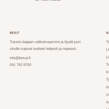
BESUT
N
Tutustu laajaan valikoimaamme ja löydä juuri
T
sinulle sopivat tuotteet helposti ja nopeasti.
L
La
info@besut.fi
T
041 792 8750
K
T
In
U
A