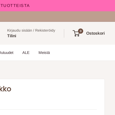
 TUOTTEISTA
!
Kirjaudu sisään / Rekisteröidy
0
Ostoskori
Tilini
Uutuudet
ALE
Meistä
ikko