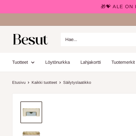
🎁💝 ALE O
Siirry
sisältöön
Besut.fi
Tuotteet
Löytönurkka
Lahjakortti
Tuotemerkit
Etusivu
Kaikki tuotteet
Säilytyslaatikko