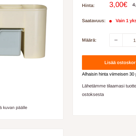
Myyntihi
3,00€
N
4
Hinta:
Saatavuus:
Vain 1 yks
Määrä:
Lisää ostoskor
Alhaisin hinta viimeisen 30
Lähetämme tilaamasi tuottee
ostoksesta
ä kuvan päälle