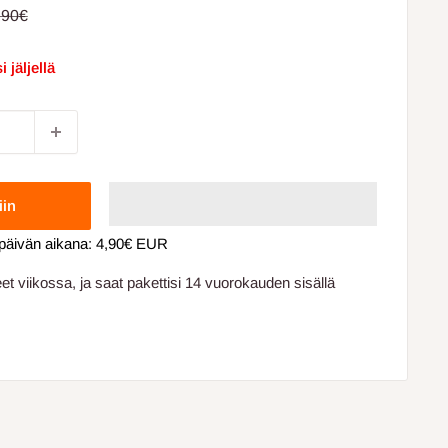
nta
ormaalihinta
,90€
i jäljellä
iin
 päivän aikana:
4,90€ EUR
t viikossa, ja saat pakettisi 14 vuorokauden sisällä