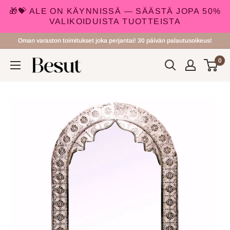
🎁💝 ALE ON KÄYNNISSÄ — SÄÄSTÄ JOPA 50%
VALIKOIDUISTA TUOTTEISTA
Siirry
Oman varaston toimitukset joka perjantai! 30 päivän palautusoikeus!
sisältöön
0
Besut.fi