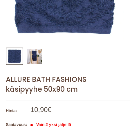
ALLURE BATH FASHIONS
käsipyyhe 50x90 cm
Myyntihinta
10,90€
Hinta:
Saatavuus:
Vain 2 yksi jäljellä