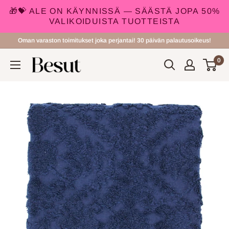
🎁💝 ALE ON KÄYNNISSÄ — SÄÄSTÄ JOPA 50%
VALIKOIDUISTA TUOTTEISTA
Siirry
Oman varaston toimitukset joka perjantai! 30 päivän palautusoikeus!
sisältöön
0
Besut.fi