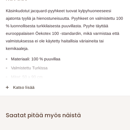
Käsinkudotut jacquard-pyyhkeet tuovat kylpyhuoneeseesi
ajatonta tyyliä ja hienostuneisuutta. Pyyhkeet on valmistettu 100
% luonnollisesta turkkilaisesta puuvillasta. Pyyhe täyttää
eurooppalaisen Öekotex 100 -standardin, mikä varmistaa että
valmistuksessa ei ole käytetty haitallisia väriaineita tai
kemikaaleja.
Materiaali: 100 % puuvillaa
Valmistettu Turkissa
Mitat: 50 x 90 cm
Konepestävä
Katso lisää
Erittäin pehmeä ja imukykyinen
Ympäristöystävällinen
500 gsm
Saatat pitää myös näistä
Väri: tummansininen